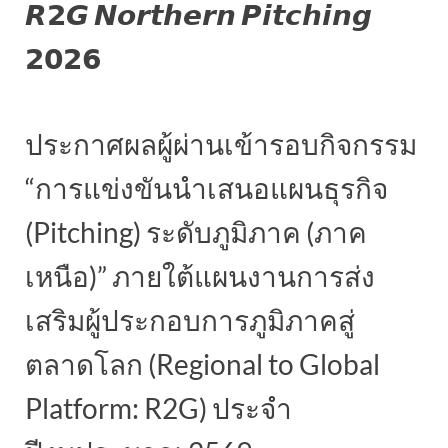
𝙍𝟮𝙂 𝙉𝙤𝙧𝙩𝙝𝙚𝙧𝙣 𝙋𝙞𝙩𝙘𝙝𝙞𝙣𝙜
𝟮𝟬𝟮𝟲
ประกาศผลผู้ผ่านเข้ารอบกิจกรรม
“การแข่งขันนำเสนอแผนธุรกิจ
(Pitching) ระดับภูมิภาค (ภาค
เหนือ)” ภายใต้แผนงานการส่ง
เสริมผู้ประกอบการภูมิภาคสู่
ตลาดโลก (Regional to Global
Platform: R2G) ประจำ