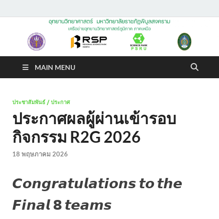
อุทยานวิทยาศาสตร์
มหาวิทยาลัยราชภัฏพิบูล
MAIN MENU
สงคราม
ประชาสัมพันธ์ / ประกาศ
ประกาศผลผู้ผ่านเข้ารอบ
กิจกรรม R2G 2026
18 พฤษภาคม 2026
𝘾𝙤𝙣𝙜𝙧𝙖𝙩𝙪𝙡𝙖𝙩𝙞𝙤𝙣𝙨 𝙩𝙤 𝙩𝙝𝙚
𝙁𝙞𝙣𝙖𝙡 𝟴 𝙩𝙚𝙖𝙢𝙨