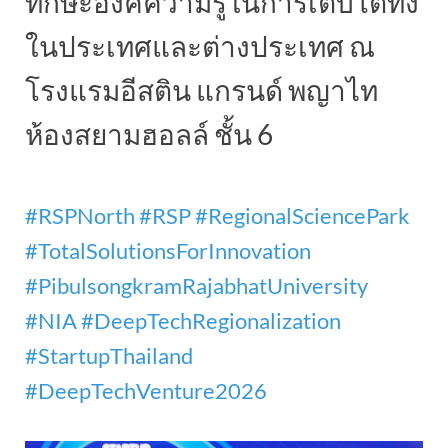
ทักษะองค์ความรู้ในการเติบโตทั้ง
ในประเทศและต่างประเทศ ณ
โรงแรมอีสติน แกรนด์ พญาไท
ห้องสยามฮอลล์ ชั้น 6
#RSPNorth
#RSP
#RegionalSciencePark
#TotalSolutionsForInnovation
#PibulsongkramRajabhatUniversity
#NIA
#DeepTechRegionalization
#StartupThailand
#DeepTechVenture2026