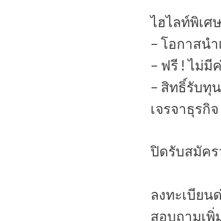
ไฮไลท์พิเศษ 
– โอกาสนำเ
– ฟรี ! ไม่
– สิทธิ์รับท
เจรจาธุรกิจ
ปิดรับสมัครว
ลงทะเบียนด
สอบถามเพิ่ม