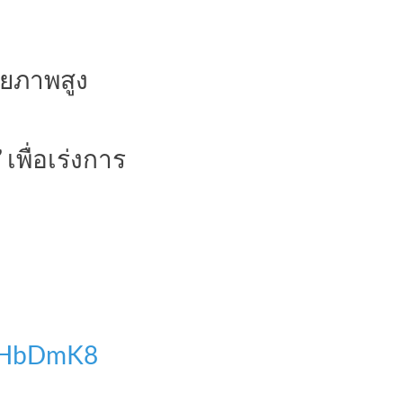
กยภาพสูง
 เพื่อเร่งการ
dqHbDmK8