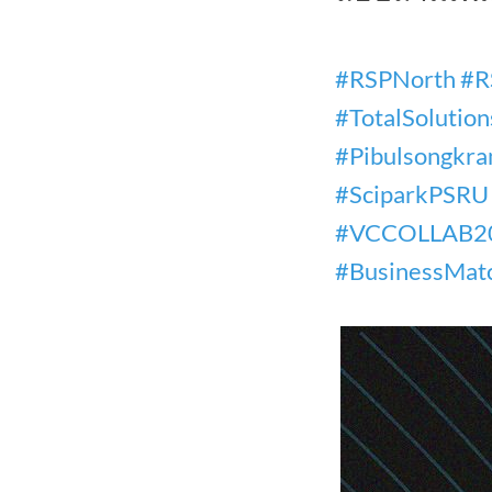
#RSPNorth
#R
#TotalSolution
#Pibulsongkra
#SciparkPSRU
#VCCOLLAB2
#BusinessMat