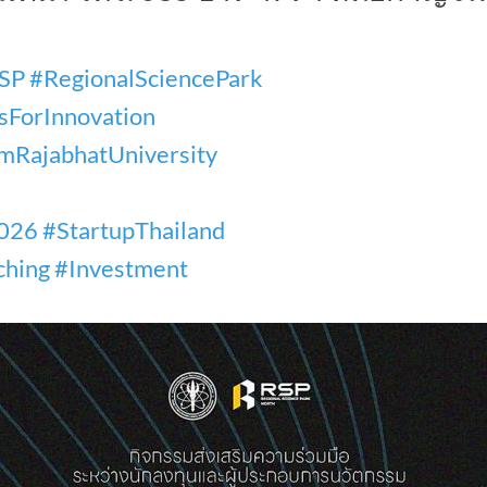
SP
#RegionalSciencePark
sForInnovation
mRajabhatUniversity
026
#StartupThailand
ching
#Investment