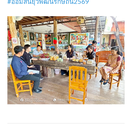
#ออมสินยุวพัฒน์รักษ์ถิ่น2569